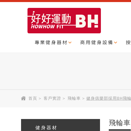
專業健身器材
商用健身設備
首頁
>
客戶實證
>
飛輪車
>
健身俱樂部採用BH飛輪車~
飛輪車
健身器材