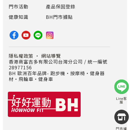
門市活動
產品保固登錄
健康知識
BH門市據點
隱私權政策
・
網站導覽
香港商富吉多有限公司台灣分公司 / 統一編號
28977156
BH 歐洲百年品牌- 跑步機‧按摩椅‧健身器
材‧飛輪車‧健身車
Line客
服
Copyr
2026
INTE
門市據
RETA