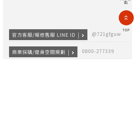
點
(F
HOL
COM
LIM
TAI
TOP
BRANC
@721gfguw
官方客服/報修售服 LINE ID
All R
Rese
Desig
0800-277339
商業採購/健身空間規劃
Devi
partnership@i-bh.com.tw
異業合作
0800-282088
產品報修
@bhasia
保固登入 LINE ID