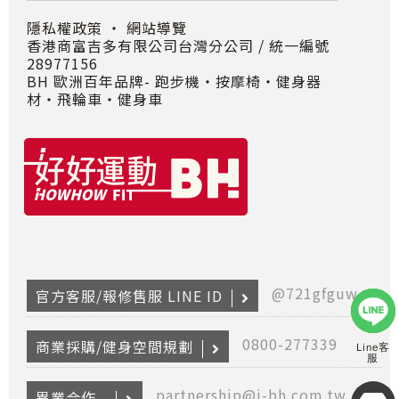
隱私權政策
・
網站導覽
香港商富吉多有限公司台灣分公司 / 統一編號
28977156
BH 歐洲百年品牌- 跑步機‧按摩椅‧健身器
材‧飛輪車‧健身車
@721gfguw
官方客服/報修售服 LINE ID
0800-277339
商業採購/健身空間規劃
Line客
服
partnership@i-bh.com.tw
Copyr
異業合作