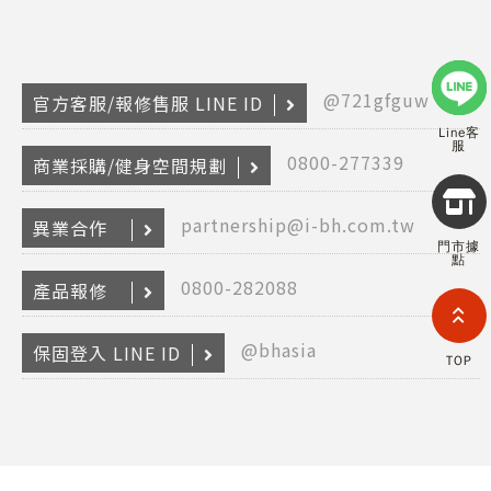
@721gfguw
官方客服/報修售服 LINE ID
Line客
服
0800-277339
商業採購/健身空間規劃
Copyr
2026
partnership@i-bh.com.tw
異業合作
INTE
門市據
RETA
點
(F
0800-282088
產品報修
HOL
COM
LIM
@bhasia
TAI
保固登入 LINE ID
TOP
BRANC
All R
Rese
Desig
Devi