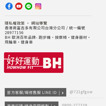
隱私權政策
・
網站導覽
香港商富吉多有限公司台灣分公司 / 統一編號
28977156
BH 歐洲百年品牌- 跑步機‧按摩椅‧健身器材‧
飛輪車‧健身車
@721gfguw
官方客服/報修售服 LINE ID
0800-277339
商業採購/健身空間規劃