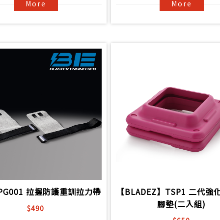
More
More
PG001 拉握防護重訓拉力帶
【BLADEZ】TSP1 二代
腳墊(二入組)
$490