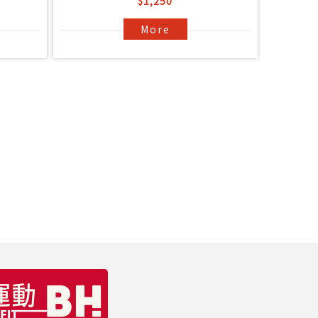
$1,250
More