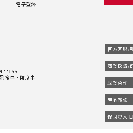
電子型錄
官方客服/報
商業採購/
77156
‧飛輪車‧健身車
異業合作
產品報修
保固登入 LI