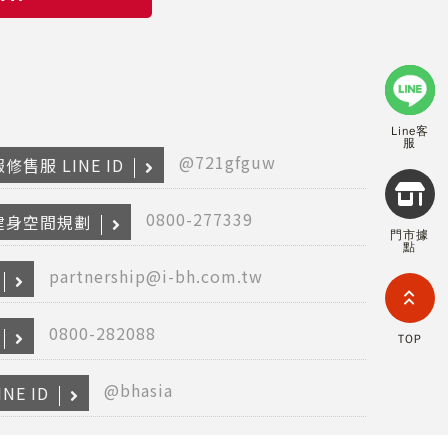
Line客
服
@721gfguw
修售服 LINE ID
Copyr
2026
0800-277339
INTE
健身空間規劃
門市據
RETA
點
(F
HOL
partnership@i-bh.com.tw
COM
LIM
TAI
0800-282088
TOP
BRANC
All R
Rese
@bhasia
NE ID
Desig
Devi