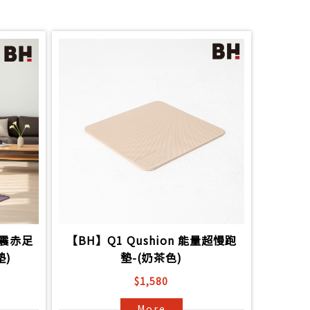
緩震赤足
【BH】Q1 Qushion 能量超慢跑
)
墊-(奶茶色)
$1,580
More