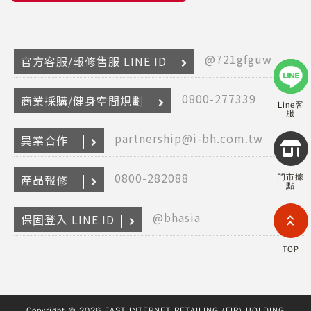
@721gfguw
官方客服/報修售服 LINE ID
0800-277339
商業採購/健身空間規劃
Line客
服
partnership@i-bh.com.tw
異業合作
Copyr
2026
INTE
0800-282088
門市據
產品報修
RETA
點
(F
HOL
@bhasia
COM
保固登入 LINE ID
LIM
TAI
TOP
BRANC
All R
Rese
Desig
Devi
Copyright © 2026 FAST INTERNET RETAILING (FIR) HOLDING