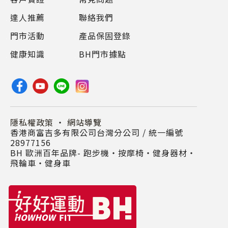
達人推薦
聯絡我們
門市活動
產品保固登錄
健康知識
BH門市據點
隱私權政策
・
網站導覽
香港商富吉多有限公司台灣分公司 / 統一編號
28977156
BH 歐洲百年品牌- 跑步機‧按摩椅‧健身器材‧
飛輪車‧健身車