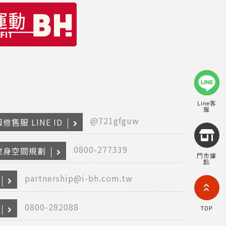
Line客
服
@721gfguw
修售服 LINE ID
Copyr
2026
INTE
0800-277339
健身空間規劃
門市據
RETA
點
(F
HOL
partnership@i-bh.com.tw
COM
LIM
TAI
0800-282088
TOP
BRANC
All R