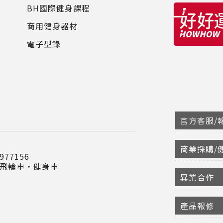
BH國際健身課程
商用健身器材
電子型錄
官方客服/報
商業採購/
77156
‧飛輪車‧健身車
異業合作
產品報修