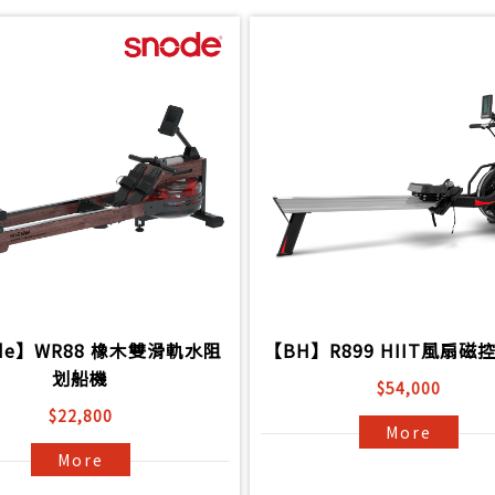
de】WR88 橡木雙滑軌水阻
【BH】R899 HIIT風扇磁
划船機
$54,000
$22,800
More
More