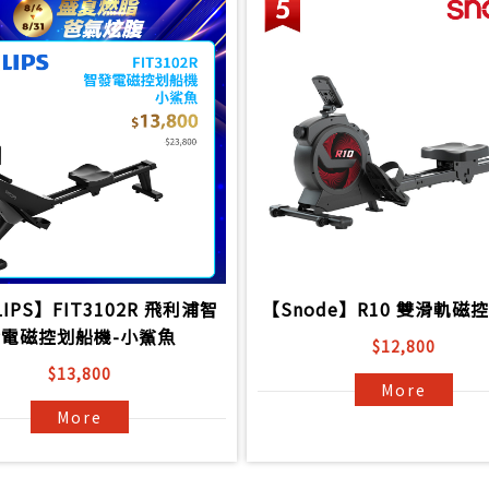
LIPS】FIT3102R 飛利浦智
【Snode】R10 雙滑軌磁
發電磁控划船機-小鯊魚
$12,800
$13,800
More
More