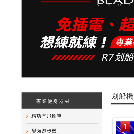
划船機
專業健身器材
精功率飛輪車
變頻跑步機