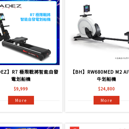
DEZ】R7 極限戰將智能自發
【BH】RW680MED M2 A
電划船機
牛划船機
$9,999
$24,800
More
More