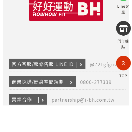
Line客
服
Copyr
2026
門市據
INTE
點
RETA
(F
HOL
官方客服/報修售服 LINE ID
@721gfguw
COM
LIM
TAI
TOP
BRANC
商業採購/健身空間規劃
0800-277339
All R
Rese
Desig
異業合作
partnership@i-bh.com.tw
Devi
產品報修
0800-282088