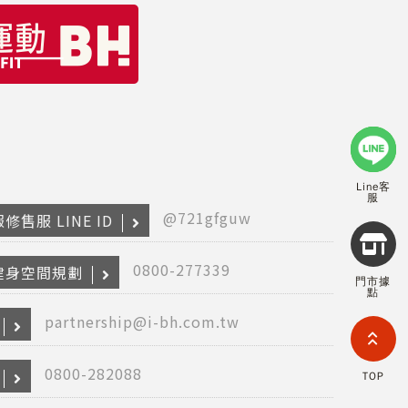
Line客
服
@721gfguw
修售服 LINE ID
Copyr
2026
INTE
0800-277339
健身空間規劃
門市據
RETA
點
(F
HOL
partnership@i-bh.com.tw
COM
LIM
TAI
0800-282088
TOP
BRANC
All R