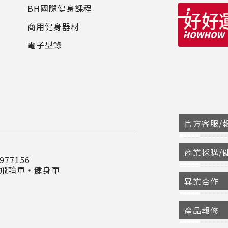
BH國際健身課程
商用健身器材
電子型錄
官方客服/報
商業採購/
77156
‧飛輪車‧健身車
異業合作
產品報修