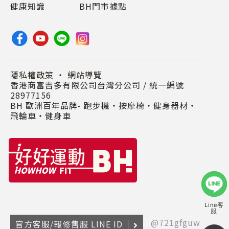
健康知識
BH門市據點
隱私權政策
・
網站導覽
香港商富吉多有限公司台灣分公司 / 統一編號
28977156
BH 歐洲百年品牌- 跑步機‧按摩椅‧健身器材‧
飛輪車‧健身車
Line客
服
@721gfguw
官方客服/報修售服 LINE ID