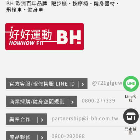
BH 歐洲百年品牌- 跑步機‧按摩椅‧健身器材‧
飛輪車‧健身車
@721gfguw
官方客服/報修售服 LINE ID
Line客
0800-277339
商業採購/健身空間規劃
服
Copyr
partnership@i-bh.com.tw
異業合作
2026
INTE
門市據
RETA
點
0800-282088
(F
產品報修