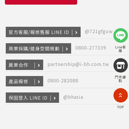
@721gfguw
官方客服/報修售服 LINE ID
0800-277339
商業採購/健身空間規劃
Line客
服
Copyr
partnership@i-bh.com.tw
異業合作
2026
INTE
門市據
RETA
0800-282088
產品報修
點
(F
HOL
COM
@bhasia
保固登入 LINE ID
LIM
TAI
TOP
BRANC
All R
Rese
Desig