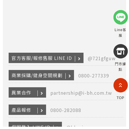
Line客
服
Copyr
官方客服/報修售服 LINE ID
@721gfguw
2026
門市據
INTE
點
RETA
商業採購/健身空間規劃
0800-277339
(F
HOL
COM
LIM
異業合作
partnership@i-bh.com.tw
TAI
TOP
BRANC
All R
產品報修
0800-282088
Rese
Desig
Devi
保固登入 LINE ID
@bhasia