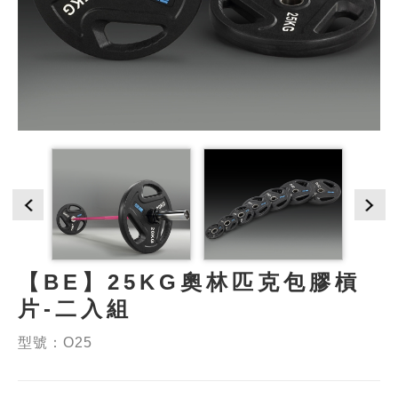
【BE】25KG奧林匹克包膠槓
片-二入組
型號：O25