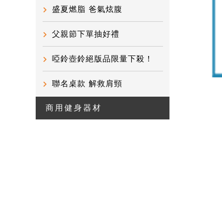
盛夏燃脂 爸氣炫腹
父親節下單抽好禮
啞鈴壺鈴絕版品限量下殺！
聯名桌款 解救肩頸
商用健身器材