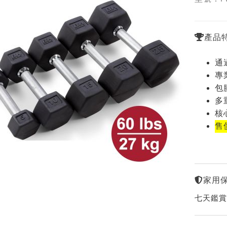
產品
通
專
包
多
核
售
家用
七天鑑賞