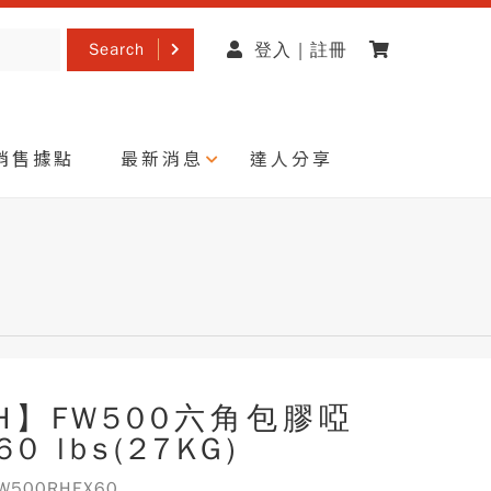
Search
登入 | 註冊
銷售據點
最新消息
達人分享
H】FW500六角包膠啞
60 lbs(27KG)
500RHEX60