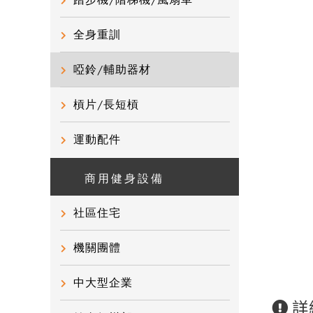
踏步機/階梯機/風扇車
全身重訓
啞鈴/輔助器材
槓片/長短槓
運動配件
商用健身設備
社區住宅
機關團體
中大型企業
詳