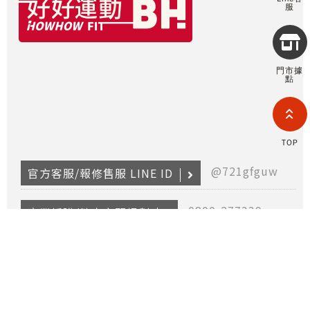
服
Copyr
2026
INTE
門市據
RETA
點
(F
HOL
COM
LIM
TAI
TOP
BRANC
All R
@721gfguw
官方客服/報修售服 LINE ID
Rese
Desig
Devi
0800-277339
商業採購/健身空間規劃
partnership@i-bh.com.tw
異業合作
0800-282088
產品報修