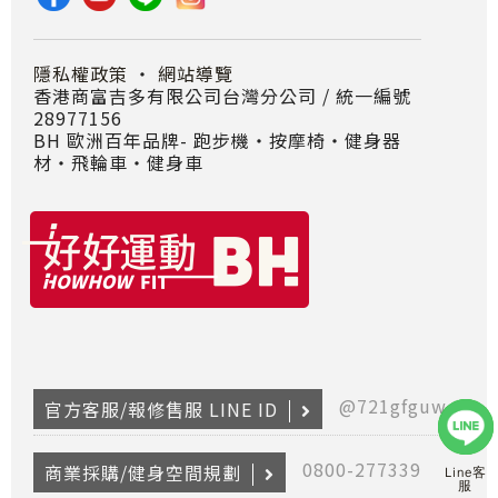
隱私權政策
・
網站導覽
香港商富吉多有限公司台灣分公司 / 統一編號
28977156
BH 歐洲百年品牌- 跑步機‧按摩椅‧健身器
材‧飛輪車‧健身車
@721gfguw
官方客服/報修售服 LINE ID
0800-277339
商業採購/健身空間規劃
Line客
服