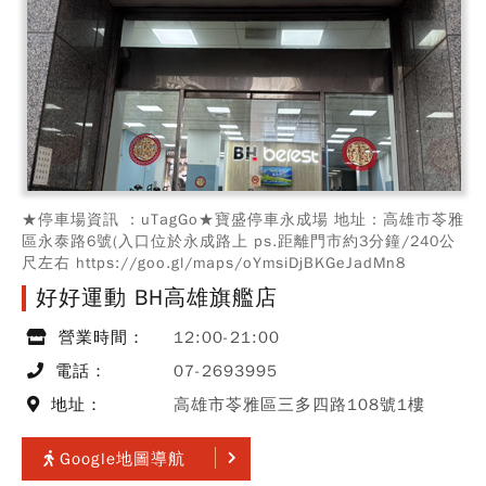
★停車場資訊 ：uTagGo★寶盛停車永成場 地址：高雄市苓雅
區永泰路6號(入口位於永成路上 ps.距離門市約3分鐘/240公
尺左右 https://goo.gl/maps/oYmsiDjBKGeJadMn8
好好運動 BH高雄旗艦店
營業時間：
12:00-21:00
電話：
07-2693995
地址：
高雄市苓雅區三多四路108號1樓
Google地圖導航